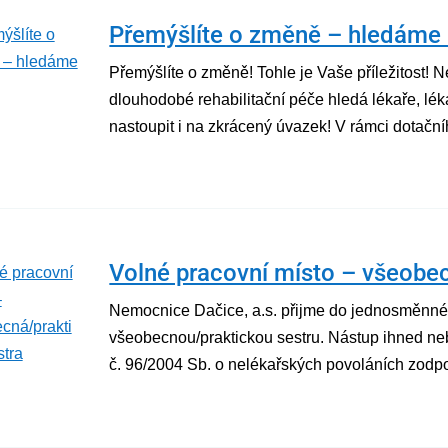
Přemýšlíte o změně – hledáme 
Přemýšlíte o změně! Tohle je Vaše příležitost! 
dlouhodobé rehabilitační péče hledá lékaře, lé
nastoupit i na zkrácený úvazek! V rámci dotačn
Volné pracovní místo – všeobec
Nemocnice Dačice, a.s. přijme do jednosměnnéh
všeobecnou/praktickou sestru. Nástup ihned ne
č. 96/2004 Sb. o nelékařských povoláních zodpově