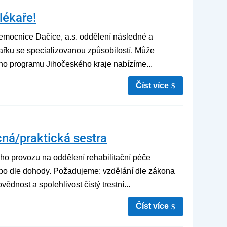
lékaře!
Nemocnice Dačice, a.s. oddělení následné a
kařku se specializovanou způsobilostí. Může
ího programu Jihočeského kraje nabízíme...
číst více
ná/praktická sestra
o provozu na oddělení rehabilitační péče
bo dle dohody. Požadujeme: vzdělání dle zákona
dnost a spolehlivost čistý trestní...
číst více