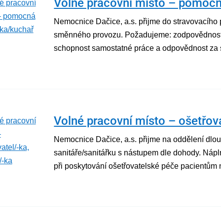
Volné pracovní místo – pomoc
Nemocnice Dačice, a.s. přijme do stravovacíh
směnného provozu. Požadujeme: zodpovědnost a
schopnost samostatné práce a odpovědnost za sv
Volné pracovní místo – ošetřova
Nemocnice Dačice, a.s. přijme na oddělení dlo
sanitáře/sanitářku s nástupem dle dohody. Nápl
při poskytování ošetřovatelské péče pacientům 