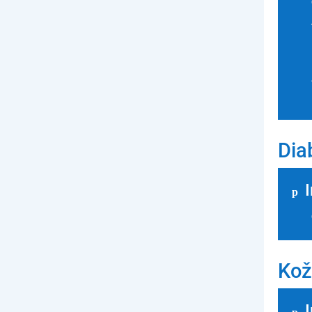
Dia
Kož