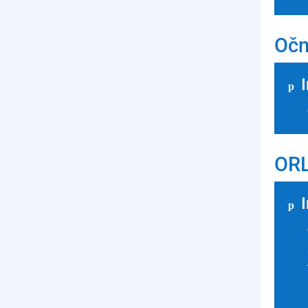
Očn
OR