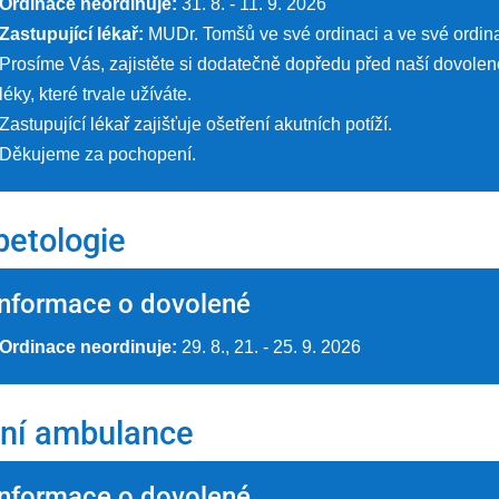
Ordinace neordinuje:
31. 8. - 11. 9. 2026
Zastupující lékař:
MUDr. Tomšů ve své ordinaci a ve své ordina
Prosíme Vás, zajistěte si dodatečně dopředu před naší dovolen
léky, které trvale užíváte.
Zastupující lékař zajišťuje ošetření akutních potíží.
Děkujeme za pochopení.
betologie
Informace o dovolené
Ordinace neordinuje:
29. 8., 21. - 25. 9. 2026
ní ambulance
Informace o dovolené