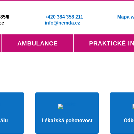
85/II
+420 384 358 211
Mapa 
ce
info@nemda.cz
AMBULANCE
PRAKTICKÉ I
álu
Lékařská pohotovost
Odb