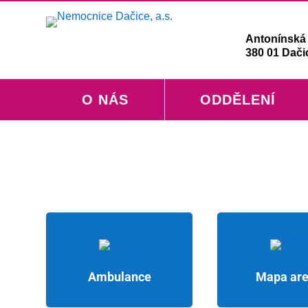
Antonínská 
380 01 Dači
O NÁS
ODDĚLENÍ
Ambulance
Mapa are