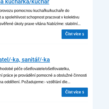
ná kuchařka/kuchař
o provozu pomocnou kuchařku/kuchaře do
 spolehlivost schopnost pracovat v kolektivu
ěřené úkoly praxe vítána Nabízíme: stabilní...
číst více
tel/-ka, sanitář/-ka
uhodobé péče ošetřovatele/ošetřovatelku,
ní práce je provádění pomocné a obslužné činnosti
na oddělení. Požadujeme:- vzdělání dle...
číst více